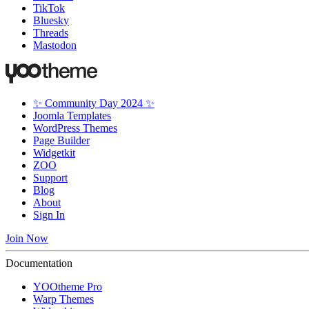
TikTok
Bluesky
Threads
Mastodon
✨ Community Day 2024 ✨
Joomla Templates
WordPress Themes
Page Builder
Widgetkit
ZOO
Support
Blog
About
Sign In
Join Now
Documentation
YOOtheme Pro
Warp Themes