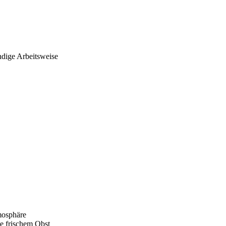
ändige Arbeitsweise
tmosphäre
e frischem Obst